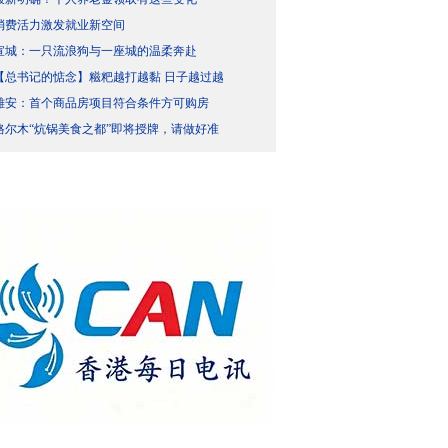
消费活力激发就业新空间
宣城：一只流浪狗与一座城的温柔奔赴
【总书记的惦念】糍粑越打越黏 日子越过越
雄安：首个商品房项目符合条件方可购房
格尔木“炕锅美食之都”即将授牌，请做好准