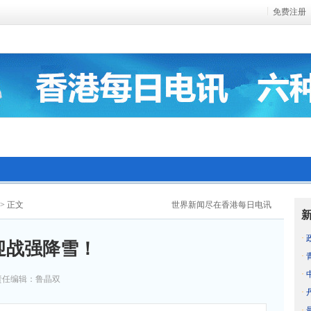
免费注册
> 正文
世界新闻尽在香港每日电讯
·
迎战强降雪！
·
·
责任编辑：鲁晶双
·
·