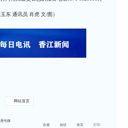
玉东 通讯员 肖虎 文/图）
网站首页
专用号牌
收藏
挑错
推荐
打印