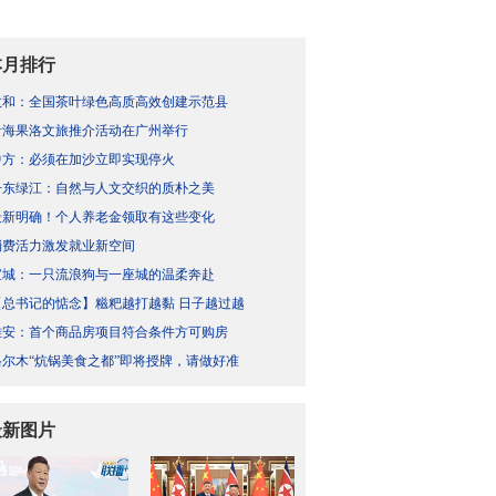
本月排行
政和：全国茶叶绿色高质高效创建示范县
青海果洛文旅推介活动在广州举行
中方：必须在加沙立即实现停火
丹东绿江：自然与人文交织的质朴之美
最新明确！个人养老金领取有这些变化
消费活力激发就业新空间
宣城：一只流浪狗与一座城的温柔奔赴
【总书记的惦念】糍粑越打越黏 日子越过越
雄安：首个商品房项目符合条件方可购房
格尔木“炕锅美食之都”即将授牌，请做好准
最新图片