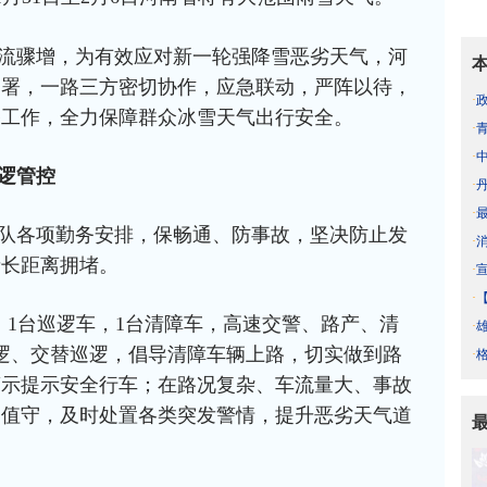
流骤增，为有效应对新一轮强降雪恶劣天气，河
部署，一路三方密切协作，应急联动，严阵以待，
·
备工作，全力保障群众冰雪天气出行安全。
·
·
逻管控
·
·
队各项勤务安排，保畅通、防事故，坚决防止发
·
者长距离拥堵。
·
·
：1台巡逻车，1台清障车，高速交警、路产、清
·
逻、交替巡逻，倡导清障车辆上路，切实做到路
·
警示提示安全行车；在路况复杂、车流量大、事故
点值守，及时处置各类突发警情，提升恶劣天气道