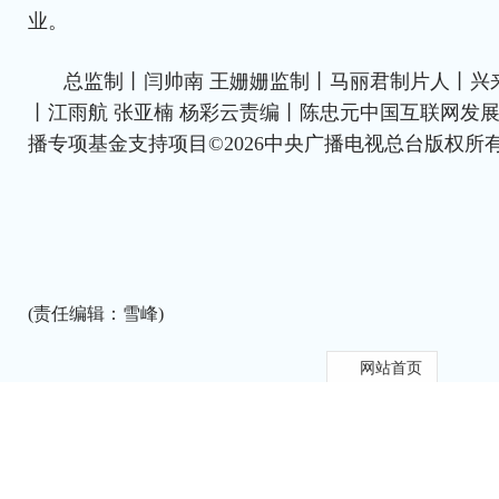
业。
总监制丨闫帅南 王姗姗监制丨马丽君制片人丨兴
丨江雨航 张亚楠 杨彩云责编丨陈忠元中国互联网发
播专项基金支持项目©2026中央广播电视总台版权所
(责任编辑：雪峰)
网站首页
上一篇：
粤港澳大湾区加快打造高质量发展动力源
收
下一篇：
科学决策，为人民出政绩