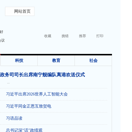
网站首页
好
收藏
挑错
推荐
打印
会议
科技
教育
社会
政务司司长出席南宁舰编队离港欢送仪式
...
习近平出席2026世界人工智能大会
习近平同金正恩互致贺电
习语品读
总书记深“话”政绩观