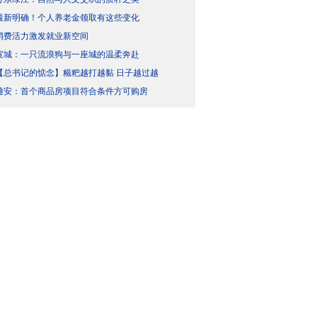
最新明确！个人养老金领取有这些变化
消费活力激发就业新空间
宣城：一只流浪狗与一座城的温柔奔赴
【总书记的惦念】糍粑越打越黏 日子越过越
雄安：首个商品房项目符合条件方可购房