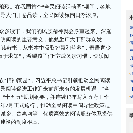
琅琅。在我国首个“全民阅读活动周”期间，各地
倡导人们开卷品读，全民阅读氛围日渐浓厚。
·
众多读书，我们的民族精神就会厚重起来、深邃
·
阐明阅读的重要意义，他勉励广大干部群众发
·
书、读好书，从书本中汲取智慧和营养”；寄语青少
·
敏于求知”，希望孩子们“养成阅读习惯，快乐阅
·
·
·
民族“精神家园”，习近平总书记引领推动全民阅读
·
民阅读促进工作迎来前所未有的发展机遇。“全
·
“十五五”规划纲要，并连续13年写入政府工作
·
年2月正式施行，推动全民阅读由倡导性政策走
盖城乡、普惠均等、优质高效的阅读服务体系提供
会建设的制度根基。