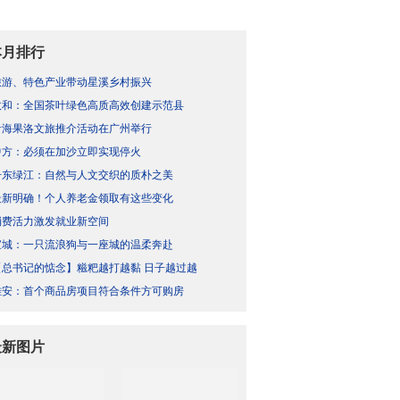
本月排行
旅游、特色产业带动星溪乡村振兴
政和：全国茶叶绿色高质高效创建示范县
青海果洛文旅推介活动在广州举行
中方：必须在加沙立即实现停火
丹东绿江：自然与人文交织的质朴之美
最新明确！个人养老金领取有这些变化
消费活力激发就业新空间
宣城：一只流浪狗与一座城的温柔奔赴
【总书记的惦念】糍粑越打越黏 日子越过越
雄安：首个商品房项目符合条件方可购房
最新图片