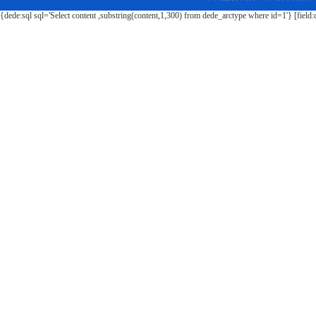
{dede:sql sql='Select content ,substring(content,1,300) from dede_arctype where id=1'} [field: