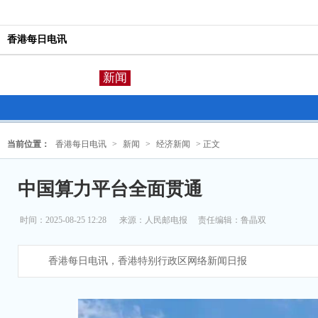
香港每日电讯
新闻
当前位置：
香港每日电讯
>
新闻
>
经济新闻
> 正文
中国算力平台全面贯通
时间：2025-08-25 12:28
来源：
人民邮电报
责任编辑：鲁晶双
香港每日电讯，香港特别行政区网络新闻日报