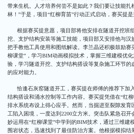
带来生机。人才培养何尝不是如此？我们要让技能扎
林！”于是，项目“红柳育苗”行动正式启动，赛买提
根据赛买提意愿，项目部将他安排在隧道开挖班
挖、支护结构安装等施工技能，项目部又安排他与汉
把手教他工具使用和图纸解读。李兰晶还积极鼓励赛
柳课堂”，学习BIM动画模拟技术，掌握三维建模优化
验，学习隧道开挖、支护结构搭设等复杂施工环节的
的应对能力。
恰逢石灰窑隧道开工，赛买提在师傅的推荐下加入
结构搭设和涌水控制等工作内容。赛买提凭借在“红柳
排水系统布设上得心应手。然而，当掘进至裂隙发育
工陷入困境，一度达到2200立方米。突击队紧急召
妙运用在“红柳课堂”中学到的BIM技术，通过三维建
围岩状态，迅速找到了最佳防治方案。他根据模拟结