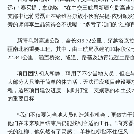
远）“赛买提，拿稳咯！”在中交三航局新疆乌尉高速
支部书记蒋秀磊正在给维吾尔族小伙赛买提·依明颁发
旁的师傅李兰晶笑得合不拢嘴：“多亏了咱们的‘红柳育
新疆乌尉高速公路，全长319.72公里，穿越塔
疆南北的重要工程。其中，由三航局承建的10标段位
22.341公里，涵盖桥梁、隧道、路基及沥青混凝土
项目团队初入和静，聘用了不少当地人员，但在
大部分人只能干简单的体力活，无法适应项目建设要
程，适应项目建设进度，同时打造一支娴熟的本土技
的重要目标。
“我们不仅要为当地人员创造就业机会，更致力于
他们在未来项目结束后仍能找到合适的工作。”蒋秀
长的红柳，他忽然有了灵感：“单株红柳挡不住狂风