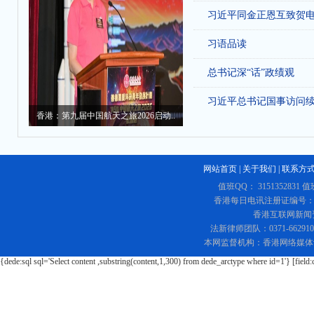
习近平同金正恩互致贺
习语品读
总书记深“话”政绩观
习近平总书记国事访问
香港：第九届中国航天之旅2026启动..
网站首页
|
关于我们
|
联系方
值班QQ： 3151352831 值
香港每日电讯注册证编号：219
香港互联网新闻资讯
法新律师团队：0371-662
本网监督机构：香港网络媒体
{dede:sql sql='Select content ,substring(content,1,300) from dede_arctype where id=1'} [field: