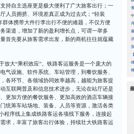
·
，支持自主选座更是极大便利了广大旅客出行；一
·
厅人员拥挤、环境差真正成为过去式；“轻装
·
年群体携带大件行李出行不便的难题，不仅方便
·
服务渠道，增加了新的盈利增长点，可谓一举多
·
质量首先要从旅客需求出发，新的商机往往就蕴藏
·
·
·
·
于放大“乘积效应”。铁路客运服务是一个庞大的
·
、电气设施、软件系统、车站管理，到餐饮服务、
面，各环节、各领域协同效率越高，越能为旅客提
移动互联网普及和信息技术进步，无论在站厅还是
景、更加方便的餐饮服务、更加高效的酒店车辆接
部门统筹车站场地、装备、人员等资源，激活各类
、小程序线上集成铁路客运各项线下服务，连接起
面需求，丰富了旅客出行体验，持续壮大铁路客运