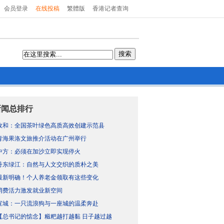
会员登录
在线投稿
繁體版
香港记者查询
搜索
新闻总排行
政和：全国茶叶绿色高质高效创建示范县
青海果洛文旅推介活动在广州举行
中方：必须在加沙立即实现停火
丹东绿江：自然与人文交织的质朴之美
最新明确！个人养老金领取有这些变化
消费活力激发就业新空间
宣城：一只流浪狗与一座城的温柔奔赴
【总书记的惦念】糍粑越打越黏 日子越过越