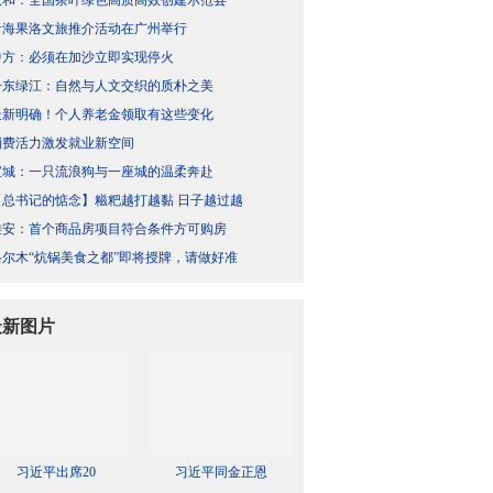
政和：全国茶叶绿色高质高效创建示范县
青海果洛文旅推介活动在广州举行
中方：必须在加沙立即实现停火
丹东绿江：自然与人文交织的质朴之美
最新明确！个人养老金领取有这些变化
消费活力激发就业新空间
宣城：一只流浪狗与一座城的温柔奔赴
【总书记的惦念】糍粑越打越黏 日子越过越
雄安：首个商品房项目符合条件方可购房
格尔木“炕锅美食之都”即将授牌，请做好准
最新图片
习近平出席20
习近平同金正恩