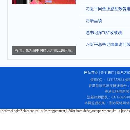
习近平同金正恩互致贺
习语品读
总书记深“话”政绩观
习近平总书记国事访问
香港：第九届中国航天之旅2026启动..
网站首页
|
关于我们
|
联系方
值班QQ： 3151352831 值
香港每日电讯注册证编号：219
香港互联网新闻资讯
法新律师团队：0371-662
本网监督机构：香港网络媒体
{dede:sql sql='Select content ,substring(content,1,300) from dede_arctype where id=1'} [field: