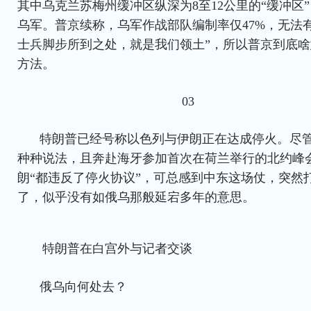
其中乌克兰苏梅州缓冲区纵深为8至12公里的“缓冲区
乌军。普京续称，乌军作战部队编制率仅47%，无法
士兵脚步所到之处，就是我们领土”，所以普京到底
方法。
03
特朗普已经号称以色列与伊朗正在达成停火。尽
种种说法，且奔赴海牙参加首次在荷兰举行的北约峰
朗“都违反了停火协议”，可总感到中东这场仗，突然
了，似乎没有如俄乌那般延宕多年的意思。
特朗普在白宫外与记者交谈
俄乌向何处去？