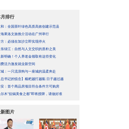
本月排行
政和：全国茶叶绿色高质高效创建示范县
青海果洛文旅推介活动在广州举行
中方：必须在加沙立即实现停火
丹东绿江：自然与人文交织的质朴之美
最新明确！个人养老金领取有这些变化
消费活力激发就业新空间
宣城：一只流浪狗与一座城的温柔奔赴
【总书记的惦念】糍粑越打越黏 日子越过越
雄安：首个商品房项目符合条件方可购房
格尔木“炕锅美食之都”即将授牌，请做好准
最新图片