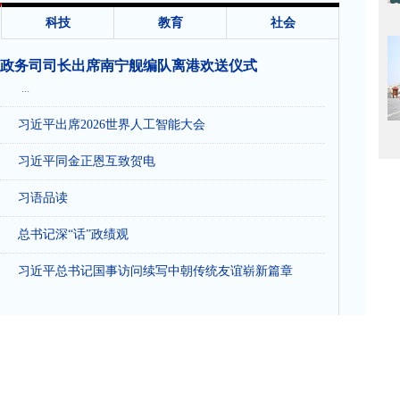
科技
教育
社会
政务司司长出席南宁舰编队离港欢送仪式
...
习近平出席2026世界人工智能大会
习近平同金正恩互致贺电
习语品读
总书记深“话”政绩观
习近平总书记国事访问续写中朝传统友谊崭新篇章
网站首页
|
关于我们
|
联系方式
|
版权声明
|
招聘信息
|
征稿启事
|
本网公告
|
网站地图
值班QQ： 3151352831 值班电话：13603868143 投稿邮箱：hkmrdx@126.com
香港每日电讯注册证编号：2196900 香港每日电讯登记证编号：64349478--002