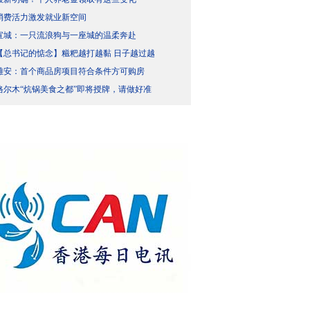
消费活力激发就业新空间
宣城：一只流浪狗与一座城的温柔奔赴
【总书记的惦念】糍粑越打越黏 日子越过越
雄安：首个商品房项目符合条件方可购房
格尔木“炕锅美食之都”即将授牌，请做好准