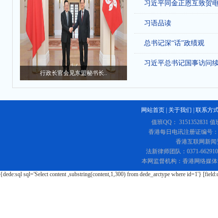
习近平同金正恩互致贺
习语品读
总书记深“话”政绩观
习近平总书记国事访问
行政长官会见东盟秘书长..
网站首页
|
关于我们
|
联系方
值班QQ： 3151352831 值
香港每日电讯注册证编号：219
香港互联网新闻资讯
法新律师团队：0371-662
本网监督机构：香港网络媒体
{dede:sql sql='Select content ,substring(content,1,300) from dede_arctype where id=1'} [field: