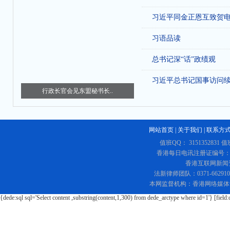
习近平同金正恩互致贺
习语品读
总书记深“话”政绩观
习近平总书记国事访问
行政长官会见东盟秘书长..
网站首页
|
关于我们
|
联系方
值班QQ： 3151352831 值
香港每日电讯注册证编号：219
香港互联网新闻资讯
法新律师团队：0371-662
本网监督机构：香港网络媒体
{dede:sql sql='Select content ,substring(content,1,300) from dede_arctype where id=1'} [field: