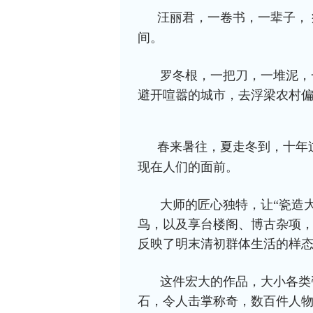
汪丽君，一卷书，一辈子， 
间。
罗冬根，一把刀，一堆泥，
避开喧嚣的城市，去浮梁农村
春来暑往，夏走冬到，十年
现在人们的面前。
大师的匠心独特，让“瓷造
鸟，以及享台楼阁、博古杂项
反映了明末清初群体生活的样
这件宏大的作品，大小各类
石，令人击掌称奇，数百件人物