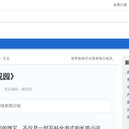
免费注册
> 正文
世界新闻尽在香港每日电讯
·
观园》
·
·
责任编辑：柳思雨
·
·
络新闻日报
·
·
·
学的瑰宝，不仅是一部百科全书式的长篇小说，