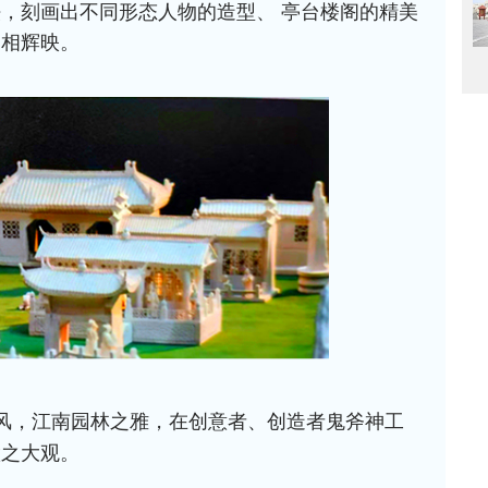
，刻画出不同形态人物的造型、 亭台楼阁的精美
交相辉映。
风，江南园林之雅，在创意者、创造者鬼斧神工
慧之大观。