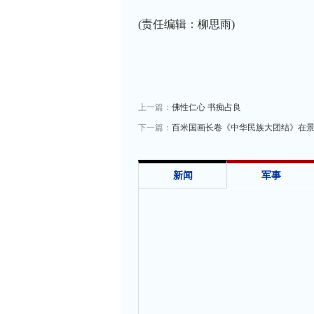
(责任编辑：柳思雨)
上一篇：
佛性仁心 书痴占良
下一篇：
百米国画长卷《中华民族大团结》在
新闻
军事