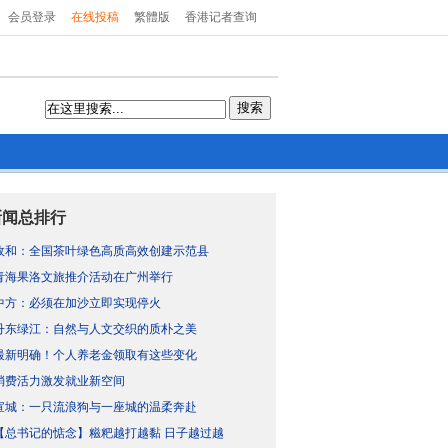
会员登录
在线投稿
繁體版
香港记者查询
搜索
新闻总排行
政和：全国茶叶绿色高质高效创建示范县
青海果洛文旅推介活动在广州举行
中方：必须在加沙立即实现停火
丹东绿江：自然与人文交织的质朴之美
最新明确！个人养老金领取有这些变化
消费活力激发就业新空间
宣城：一只流浪狗与一座城的温柔奔赴
【总书记的惦念】糍粑越打越黏 日子越过越