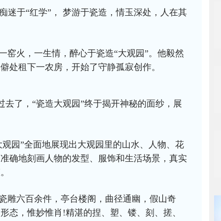
痴迷于“红学”， 梦游于瓷造，情玉深处，人在其
一窑火，一生情，醉心于瓷造“大观园”。
他毅然
偏僻处租下一农房，开始了守静孤寂创作。
过去了，“瓷造大观园”终于揭开神秘的面纱，展
大观园”全面地展现出大观园里的山水、人物、花
，准确地刻画人物的发型、服饰和生活场景，真实
态。
瓷雕六百余件，亭台楼阁，曲径通幽，假山奇
形态，惟妙惟肖!精湛的捏、塑、镂、刻、搓、