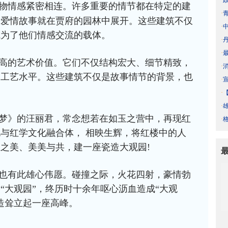
·
物情感紧密相连。许多重要的情节都在特定的建
·
的爱情故事就在贾府的园林中展开。这些建筑不仅
·
成为了他们情感交流的载体。
·
·
高的艺术价值。它们不仅结构宏大、细节精致，
·
和工艺水平。这些建筑不仅是故事情节的背景，也
·
·
·
梦》的
汪丽君，常念想若在如玉之营中，再现红
·
与红学文化融合体， 相映生辉，将红楼中的人
之美、美美与共，建一座瓷造大观园!
也有此雄心伟愿。碰撞之际，火花四射，豪情勃
“大观园”，终历时十余年呕心沥血造成“大观
造耸立起一座高峰。