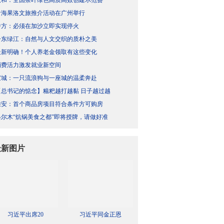
政和：全国茶叶绿色高质高效创建示范县
青海果洛文旅推介活动在广州举行
中方：必须在加沙立即实现停火
丹东绿江：自然与人文交织的质朴之美
最新明确！个人养老金领取有这些变化
消费活力激发就业新空间
宣城：一只流浪狗与一座城的温柔奔赴
【总书记的惦念】糍粑越打越黏 日子越过越
雄安：首个商品房项目符合条件方可购房
格尔木“炕锅美食之都”即将授牌，请做好准
最新图片
习近平出席20
习近平同金正恩