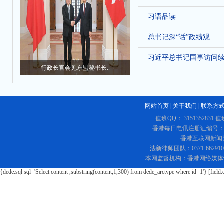
习语品读
总书记深“话”政绩观
习近平总书记国事访问
行政长官会见东盟秘书长..
网站首页
|
关于我们
|
联系方
值班QQ： 3151352831 值
香港每日电讯注册证编号：219
香港互联网新闻资讯
法新律师团队：0371-662
本网监督机构：香港网络媒体
{dede:sql sql='Select content ,substring(content,1,300) from dede_arctype where id=1'} [field: