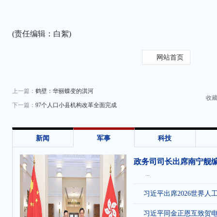
(责任编辑：白絮)
网站首页
上一篇：
鹤壁：华丽蝶变的淇河
收
下一篇：
97个人口小县机构改革全面完成
新闻
军事
科技
政务司司长出席南宁舰
...
习近平出席2026世界人
习近平同金正恩互致贺