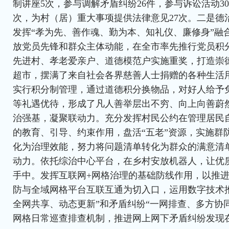
制讲座5次，参与调解矛盾纠纷26件，参与诉讼活动30
次，为村（居）重大事项提供法律意见27次。二是德
发挥“孝为先、善作魂、勤为本、知礼仪、廉修身”融
放党员先锋和群众主体动能，在全市率先推行党员积
先进村、孝老爱亲户、道德模范户实施重奖，打造崇
超市，摆满了来自社会各界慈善人士捐赠的各种生活
实行积分制管理，通过道德积分换物品，对好人给予
等礼遇优待，形成了凡人善举层出不穷、向上向善蔚
治强基，凝聚联动力。充分发挥村民公约在管理居民
的教育、引导、约束作用，盘活“五老”资源，实施群
化为治理效能，努力将问题清单转化为群众的满意清
动力。依托综治中心平台，在乡村安放机器人，让优
手中。发挥互联网+网格治理的基础防线作用，以推进
防与全域网格平台互联互通为切入口，运用数字技术
全网共享、动态更新”和矛盾纠纷“一网排查、多方协
网格日常巡查排查机制，推进网上网下矛盾纠纷发现