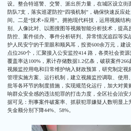
设。整合特巡警、交警、派出所力量，在城区设立街面
防队7支，落实巡逻防控“四项机制”，确保快速反应
间。二是“技术+应用”。拥抱现代科技，运用视频结
别、人像比对、以图搜图等视频智能分析技术，提高
防控、案件侦办、事件分析研判、异常情况追踪等实
护人民安宁的千里眼和顺风耳，投资600余万元，建
点位260个，汇聚接入公安监控414 路，各类社会资源
覆盖率达100%，累计存储数据1.2亿条，破获案件26
视频监控用电和日常维护纳入财政预算，研究制定视
管理实施方案、运行机制，建立视频监控调取、使用
批等各环节的制度措施，实现规范化运行，加大对黄
响群众安全感的违法犯罪的打击力度，全区社会治安
据可见：刑事案件破案率、抓获犯罪嫌疑人数明显上
失金额分别下降44%、58%。