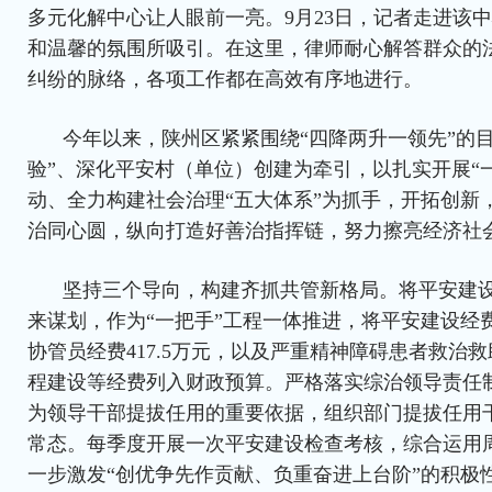
多元化解中心让人眼前一亮。9月23日，记者走进该
和温馨的氛围所吸引。在这里，律师耐心解答群众的
纠纷的脉络，各项工作都在高效有序地进行。
今年以来，陕州区紧紧围绕“四降两升一领先”的
验”、深化平安村（单位）创建为牵引，以扎实开展“
动、全力构建社会治理“五大体系”为抓手，开拓创新
治同心圆，纵向打造好善治指挥链，努力擦亮经济社
坚持三个导向，构建齐抓共管新格局。将平安建设
来谋划，作为“一把手”工程一体推进，将平安建设经
协管员经费417.5万元，以及严重精神障碍患者救治
程建设等经费列入财政预算。严格落实综治领导责任
为领导干部提拔任用的重要依据，组织部门提拔任用
常态。每季度开展一次平安建设检查考核，综合运用
一步激发“创优争先作贡献、负重奋进上台阶”的积极