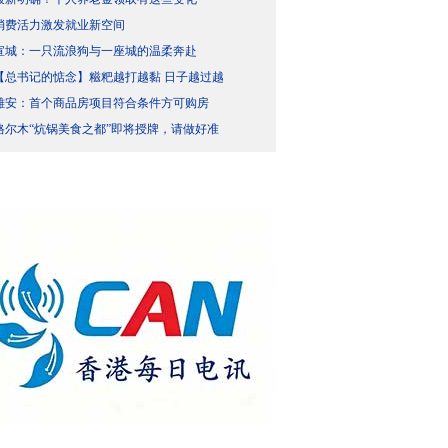
消费活力激发就业新空间
宣城：一只流浪狗与一座城的温柔奔赴
【总书记的惦念】糍粑越打越黏 日子越过越
雄安：首个商品房项目符合条件方可购房
格尔木“炕锅美食之都”即将授牌，请做好准