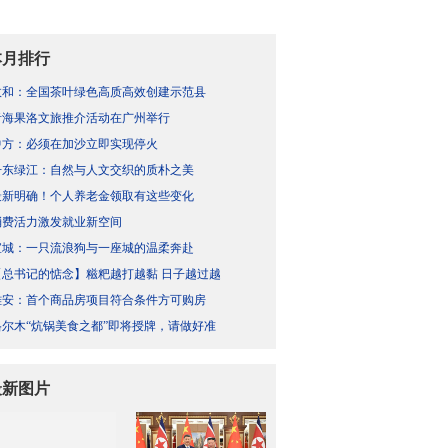
本月排行
政和：全国茶叶绿色高质高效创建示范县
青海果洛文旅推介活动在广州举行
中方：必须在加沙立即实现停火
丹东绿江：自然与人文交织的质朴之美
最新明确！个人养老金领取有这些变化
消费活力激发就业新空间
宣城：一只流浪狗与一座城的温柔奔赴
【总书记的惦念】糍粑越打越黏 日子越过越
雄安：首个商品房项目符合条件方可购房
格尔木“炕锅美食之都”即将授牌，请做好准
最新图片