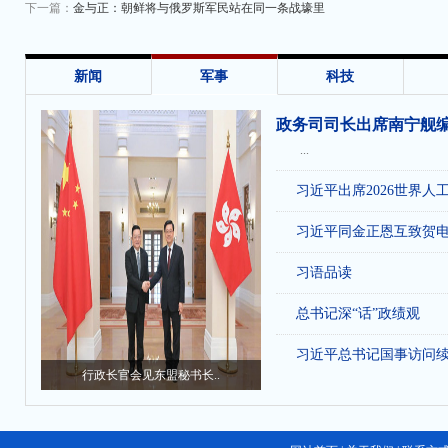
下一篇：
金与正：朝鲜将与俄罗斯军民站在同一条战壕里
新闻
军事
科技
政务司司长出席南宁舰
...
习近平出席2026世界人
习近平同金正恩互致贺
习语品读
总书记深“话”政绩观
习近平总书记国事访问
行政长官会见东盟秘书长..