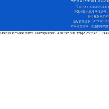
网站首页
|
关于我们
|
联系方
值班QQ： 3151352831 值
香港每日电讯注册证编号：219
香港互联网新闻资讯
法新律师团队：0371-662
本网监督机构：香港网络媒体
{dede:sql sql='Select content ,substring(content,1,300) from dede_arctype where id=1'} [field: