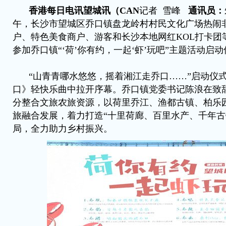
香港每日电讯望城讯（CAN
记者 雪峰
通讯员：
午，长沙市望城区乔口镇盘龙岭村村民文化广场热闹
户、特色美食商户、游客和长沙本地网红KOL打卡团等
参加乔口镇“‘荷’你有约，一起‘虾’玩吧”主题活动启
“山青青哪水悠悠，摇着湘江走乔口……”启动仪
口》轻快乐曲中拉开序幕。乔口镇党委书记陈浪在致
分整合文旅农旅资源，以荷里乔江、渔都古镇、柏乐
旅融合发展，着力打造“十里荷廊、百里水产、千年古
局，全力助力乡村振兴。