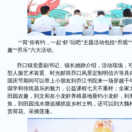
“‘荷’你有约，一起‘虾’玩吧”主题活动包括“乔观”“
趣”“乔乐”六大活动。
乔口镇党委副书记、镇长姚静介绍，活动现场，
型人脸艺术装置、时光邮筒乔口风景定制明信片等具
国庆节期间可以带上小朋友到乔江书院来一场穿越千
国学和传统器乐的魅力，公益课程七天不重样；全家
田园农趣，到文和友小龙虾养殖基地垂钓小龙虾，到
鱼，到田园浅水塘追捕抓捉乡村土鸭，还可以到大魏
赏荷花、采摘莲蓬。