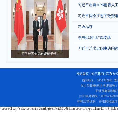
习近平出席2026世界人
习近平同金正恩互致贺
习语品读
总书记深“话”政绩观
习近平总书记国事访问
行政长官会见东盟秘书长..
网站首页
|
关于我们
|
联系方
值班QQ： 3151352831 值
香港每日电讯注册证编号：219
香港互联网新闻资讯
法新律师团队：0371-662
本网监督机构：香港网络媒体
{dede:sql sql='Select content ,substring(content,1,300) from dede_arctype where id=1'} [field: